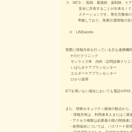
※
MCS
： 医師、看護師、薬剤師、ケ
安全に共有することが出来るＩＣ
ステーションです。
厚生労働省の
準拠しており、
医療介護情報の安
※ LINEworks
実際に情報共有を行っている主な連携機
そのだクリニック
サンライズ幸 内科・訪問診療クリニ
いばらきケアプランセンター
エルダーケアプランセンター
ひかり薬局
ICT
を用いない場合においても電話や
FAX
また、情報セキュリティ確保の観点から
・情報共有は、利用者本人またはご家
・アクセス権限は必要最小限の関係者に
・使用端末については、パスワード管理