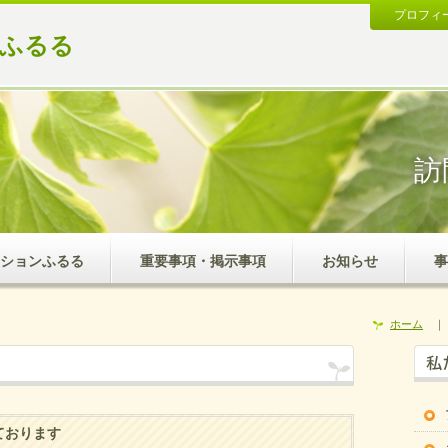
プロフィ
ンふるる
訪
ションふるる
重要事項・掲示事項
お知らせ
事
ホーム
｜
ております