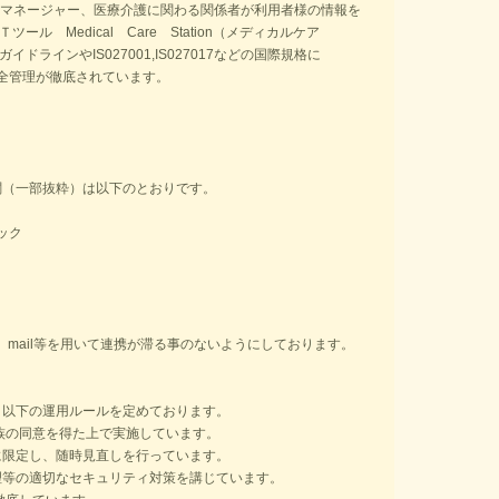
アマネージャー、医療介護に関わる関係者が利用者様の
情報を
Ｔツール
Medical
Care
Station
（メディカルケア
ガイドラインや
IS027001,IS027017
などの国際規格に
全管理が徹底されています。
関（一部抜粋）は以下のとおりです。
ック
、
mail
等を用いて連携が滞る事のないようにしております。
、以下の運用ルールを定めております。
族の同意を得た上で実施しています。
限定し、随時見直しを行っています。
等の適切なセキュリティ対策を講じています。